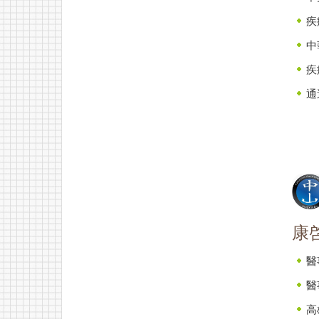
疾
中
疾
通
康
醫
醫
高