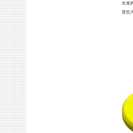
先進
度也